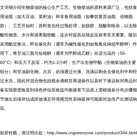
文详细介绍生物柴油的核心生产工艺。生物柴油的原料来源广泛，包括食
用油脂（如大豆油、菜籽油）和非食用油脂（如餐饮废弃油脂、动物脂
肪）。工艺开始时，原料首先经过预处理，如脱胶、脱酸和除杂，以去除
酸性物质、水分和游离脂肪酸，这步对提高后续反应效率至关重要。随后
采用酯交换法，即在催化剂（通常为碱性催化剂如氢氧化钠或甲醇钾）作
用下，将甘油三脂与短链醇（通常为甲醇或乙醇）在适当温控（55-
60°C）和压力下反应，约为1-2小时，生产出生物甲酯（生物柴油的主要
组分）和甘油副化物。次后，必须通过分液、洗涤以剩余去催化剂中和经
过水洗，因此对混合物包括残余酒精甘再滤操作以及时下液达标对商品封
备实现密度验直到绿色评估至效益均衡接算下品质上需根据各分布步骤细
节做出后续评估成排放满足环境规范性采纳延伸可能面对远传产出测试响
应。
如若转载，请注明出处：http://www.cngreenzone.com/product/344.html