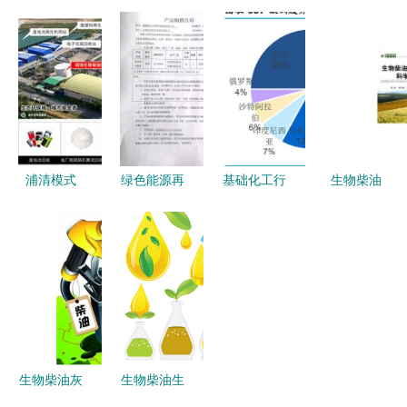
地沟油能源
物柴油市场
国生物柴油
术的产业化
化利用加
分析:生物
行业龙头企
之路 中科
速，生物柴
柴油国内年
业对比 卓
院广州能源
油行业迎来
产能超过
越新能vs嘉
研究所的突
转机
420万吨
澳环保，谁
破与实践
是行业霸
主？
浦清模式
绿色能源再
基础化工行
生物柴油
餐厨垃圾转
添新引擎
业研究 关
迈向可再生
化为生物柴
我司成功签
注成长确定
能源的关键
油的资源化
订福建蒙正
性高、发展
路径——
利用新路径
生物
空间大的细
《生物柴油
500KW康
分领域——
科学与技
明斯发电机
聚焦生物柴
术》书评
组合同
油
生物柴油灰
生物柴油生