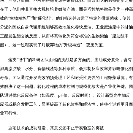
快、油脂含量高、不占用耕地资源等诸多优势。而该团队的独特创新之处
在于，他们并非直接大规模培养微藻产油，而是巧妙地将微藻作为一种高
效的“生物精炼厂”和“催化剂”。他们筛选并改造了特定的微藻菌株，使其
分泌的酶或自身代谢系统能够高效地催化餐饮废油、工业废油脂中的甘油
三酯发生酯交换反应，从而将其转化为符合标准的生物柴油（脂肪酸甲
酯）。这一过程实现了对废弃物的“升级再造”，变废为宝。
这支“很牛”的科研团队面临的挑战是多方面的。废油成分复杂，含有
游离脂肪酸、水分、食物残渣等多种杂质，会抑制反应效率并影响催化剂
寿命。团队通过开发高效的预处理工艺和耐受性更强的工程微藻系统，有
效解决了这一问题。转化过程的成本控制与规模化放大是产业化关键。团
队通过优化反应条件（如温度、pH值、反应时间）、设计新型光生物反
应器或耦合发酵工艺，显著提高了转化效率和经济性，使整个过程更具商
业可行性。
这项技术的成功研发，其意义远不止于实验室的突破：