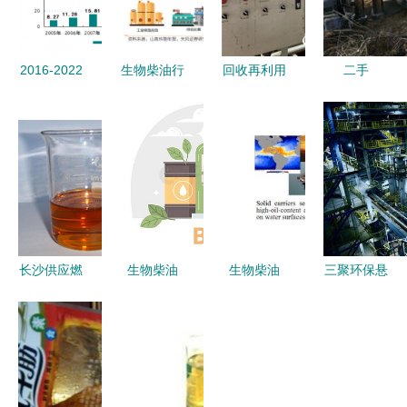
2016-2022
生物柴油行
回收再利用
二手
年麻疯树生
业深度研
率逾95%
DHN470碟
物柴油市场
究:全球减
平原县餐厨
片分离机在
监测及前景
碳推高需
垃圾如何标
生物柴油生
分析
求,中国产
本兼治实现
产中的优势
业链有望受
与选择指南
益
长沙供应燃
生物柴油
生物柴油
三聚环保悬
料级生物柴
绿色能源的
绿色能源的
浮床装置突
油 零碳排
未来之路
未来之光
破 产出欧
与环保兼得
盟标准第二
的新选择
代生物柴油