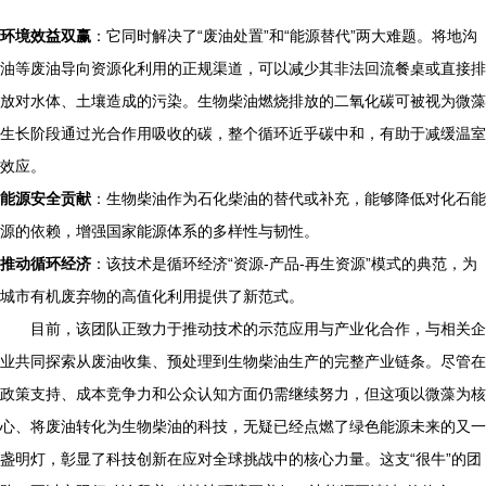
环境效益双赢
：它同时解决了“废油处置”和“能源替代”两大难题。将地沟
油等废油导向资源化利用的正规渠道，可以减少其非法回流餐桌或直接排
放对水体、土壤造成的污染。生物柴油燃烧排放的二氧化碳可被视为微藻
生长阶段通过光合作用吸收的碳，整个循环近乎碳中和，有助于减缓温室
效应。
能源安全贡献
：生物柴油作为石化柴油的替代或补充，能够降低对化石能
源的依赖，增强国家能源体系的多样性与韧性。
推动循环经济
：该技术是循环经济“资源-产品-再生资源”模式的典范，为
城市有机废弃物的高值化利用提供了新范式。
目前，该团队正致力于推动技术的示范应用与产业化合作，与相关企
业共同探索从废油收集、预处理到生物柴油生产的完整产业链条。尽管在
政策支持、成本竞争力和公众认知方面仍需继续努力，但这项以微藻为核
心、将废油转化为生物柴油的科技，无疑已经点燃了绿色能源未来的又一
盏明灯，彰显了科技创新在应对全球挑战中的核心力量。这支“很牛”的团